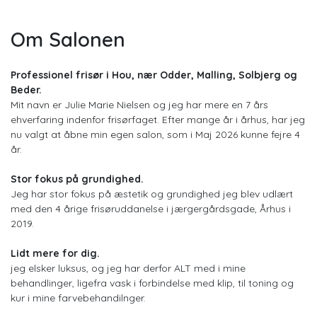
Om Salonen
Professionel frisør i Hou, nær Odder, Malling, Solbjerg og
Beder.
Mit navn er Julie Marie Nielsen og jeg har mere en 7 års
ehverfaring indenfor frisørfaget. Efter mange år i århus, har jeg
nu valgt at åbne min egen salon, som i Maj 2026 kunne fejre 4
år.
Stor fokus på grundighed.
Jeg har stor fokus på æstetik og grundighed jeg blev udlært
med den 4 årige frisøruddanelse i jærgergårdsgade, Århus i
2019.
Lidt mere for dig.
jeg elsker luksus, og jeg har derfor ALT med i mine
behandlinger, ligefra vask i forbindelse med klip, til toning og
kur i mine farvebehandilnger.